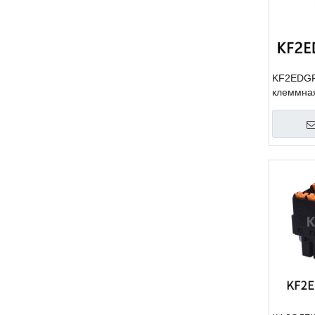
KF2EDGR
клеммная