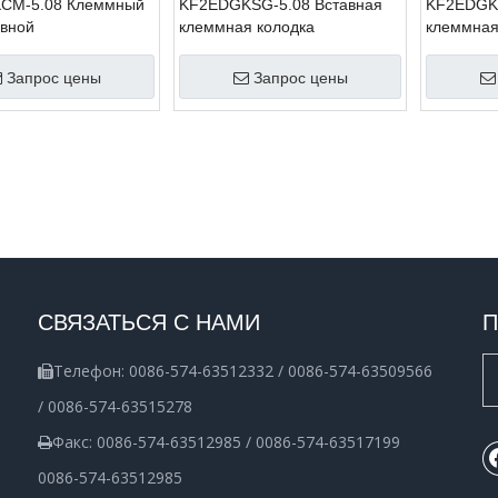
СМ-5.08 Клеммный
KF2EDGKSG-5.08 Вставная
KF2EDGKG
авной
клеммная колодка
клеммная
Запрос цены
Запрос цены
СВЯЗАТЬСЯ С НАМИ
П
Телефон: 0086-574-63512332 / 0086-574-63509566

/ 0086-574-63515278
Факс: 0086-574-63512985 / 0086-574-63517199

0086-574-63512985