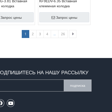
-3.81 Вставная
KF9EDV-6.35 Вставная
 колодка
клеммная колодка
Запрос цены
Запрос цены
1
...
2
3
4
26
ОДПИШИТЕСЬ НА НАШУ РАССЫЛКУ
подписка