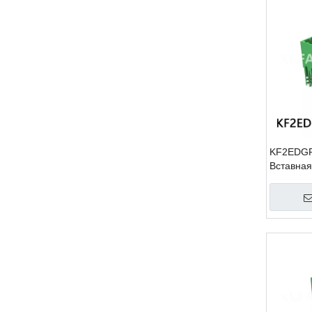
KF2EDGR
Вставная