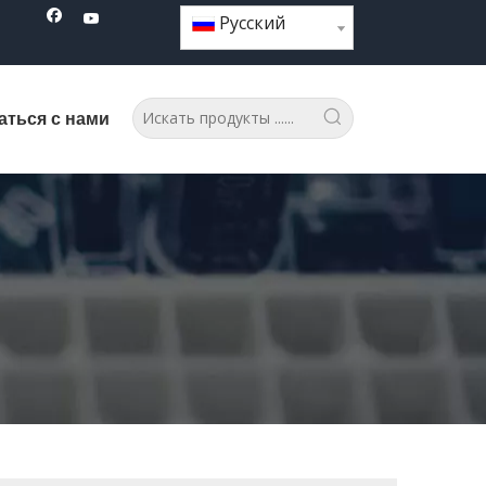
Pусский
аться с нами