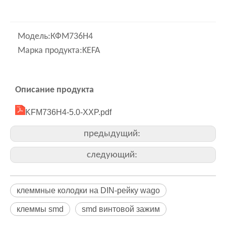
Модель:
КФМ736H4
Марка продукта:
KEFA
Описание продукта
KFM736H4-5.0-XXP.pdf
предыдущий:
следующий:
клеммные колодки на DIN-рейку wago
клеммы smd
smd винтовой зажим