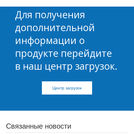
Для получения
дополнительной
информации о
KF246K-5.0
Клеммная колодка
продукте перейдите
Клеммный блок
пружинного типа
Кле
в наш центр загрузок.
пружинного типа
KF246K-3,5
пру
Центр загрузок
Связанные новости